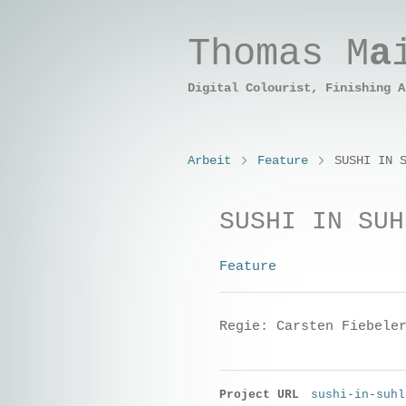
Thomas M
a
Digital Colo
u
rist, Finishing A
Arbeit
Feature
SUSHI IN 
SUSHI IN SUH
Feature
Regie: Carsten Fiebele
Project URL
sushi-in-suhl