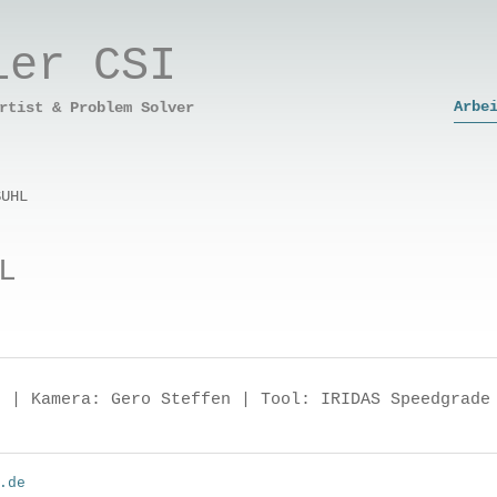
ier CSI
Arbe
rtist & Problem Solver
SUHL
L
r | Kamera: Gero Steffen | Tool: IRIDAS Speedgrade
.de