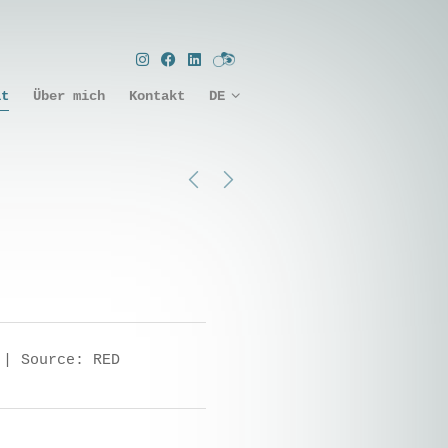
it
Über mich
Kontakt
DE
 | Source: RED